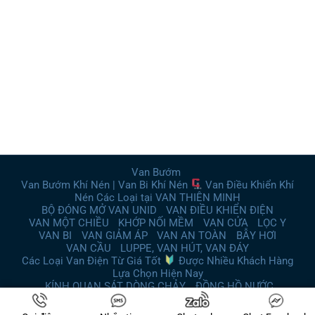
Van Bướm
Van Bướm Khí Nén | Van Bi Khí Nén
Van Điều Khiển Khí
Nén Các Loại tại VAN THIÊN MINH
BỘ ĐÓNG MỞ VAN UNID
VAN ĐIỀU KHIỂN ĐIỆN
VAN MỘT CHIỀU
KHỚP NỐI MỀM
VAN CỬA
LỌC Y
VAN BI
VAN GIẢM ÁP
VAN AN TOÀN
BẪY HƠI
VAN CẦU
LUPPE, VAN HÚT, VAN ĐÁY
Các Loại Van Điện Từ Giá Tốt
Được Nhiều Khách Hàng
Lựa Chọn Hiện Nay
KÍNH QUAN SÁT DÒNG CHẢY
ĐỒNG HỒ NƯỚC
Copyright 2026 © Van Thiên Minh. SEO by Alenco.vn