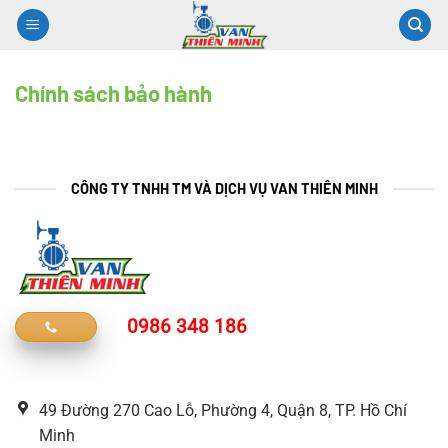
Chuyển
đến
nội
dung
Chính sách bảo hành
CÔNG TY TNHH TM VÀ DỊCH VỤ VAN THIÊN MINH
0986 348 186
49 Đường 270 Cao Lỗ, Phường 4, Quận 8, TP. Hồ Chí
Minh