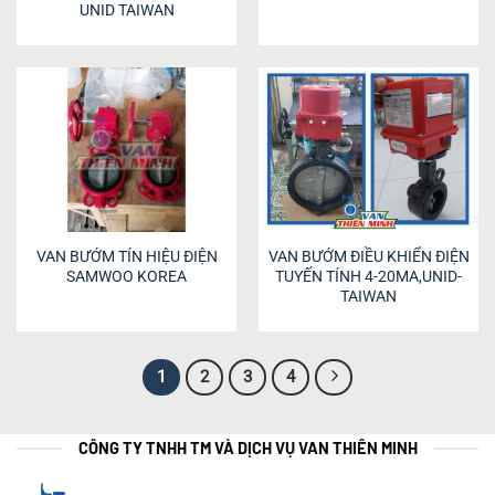
UNID TAIWAN
VAN BƯỚM TÍN HIỆU ĐIỆN
VAN BƯỚM ĐIỀU KHIỂN ĐIỆN
SAMWOO KOREA
TUYẾN TÍNH 4-20MA,UNID-
TAIWAN
1
2
3
4
CÔNG TY TNHH TM VÀ DỊCH VỤ VAN THIÊN MINH