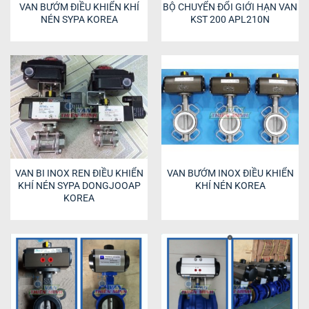
VAN BƯỚM ĐIỀU KHIỂN KHÍ
BỘ CHUYỂN ĐỔI GIỚI HẠN VAN
NÉN SYPA KOREA
KST 200 APL210N
VAN BI INOX REN ĐIỀU KHIỂN
VAN BƯỚM INOX ĐIỀU KHIỂN
KHÍ NÉN SYPA DONGJOOAP
KHÍ NÉN KOREA
KOREA