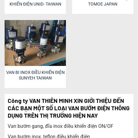
KHIỂN ĐIỆN UNID- TAIWAN
TOMOE JAPAN
VAN BI INOX ĐIỀU KHIỂN ĐIỆN
SUNYEH TAIWAN
Công ty VAN THIÊN MINH XIN GIỚI THIỆU ĐẾN
CÁC BẠN MỘT SỐ LOẠI VAN BƯỚM ĐIỆN THÔNG
DỤNG TRÊN THỊ TRƯỜNG HIỆN NAY
Van bướm gang, đĩa inox điều khiển điện ON/OF
Van bướm inox, teflon điều khiển điện