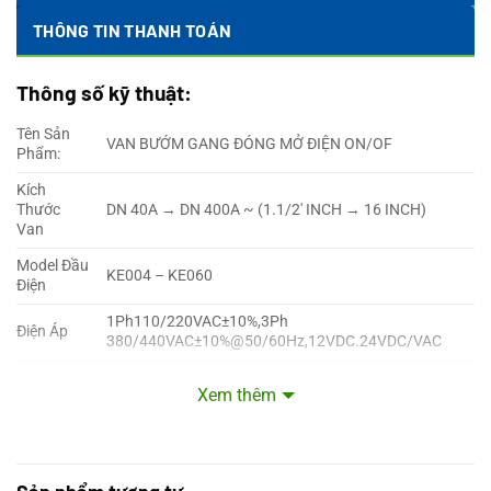
THÔNG TIN THANH TOÁN
Thông số kỹ thuật:
Tên Sản
VAN BƯỚM GANG ĐÓNG MỞ ĐIỆN ON/OF
Phẩm:
Kích
Thước
DN 40A → DN 400A ~ (1.1/2′ INCH → 16 INCH)
Van
Model Đầu
KE004 – KE060
Điện
1Ph110/220VAC±10%,3Ph
Điện Áp
380/440VAC±10%@50/60Hz,12VDC.24VDC/VAC
Momen
35Nm → 4500Nm
Xem thêm
Xoắn
Kiểu Đóng
Đóng mở On Off / Đóng mở tuyến tính 4~20mA
Mở
Góc Đóng