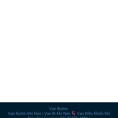
Van Bướm
Van Bướm Khí Nén | Van Bi Khí Nén
Van Điều Khiển Khí