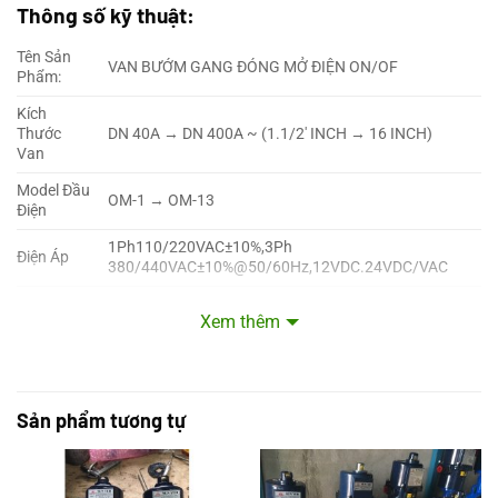
Thông số kỹ thuật:
Tên Sản
VAN BƯỚM GANG ĐÓNG MỞ ĐIỆN ON/OF
Phẩm:
Kích
Thước
DN 40A → DN 400A ~ (1.1/2′ INCH → 16 INCH)
Van
Model Đầu
OM-1 → OM-13
Điện
1Ph110/220VAC±10%,3Ph
Điện Áp
380/440VAC±10%@50/60Hz,12VDC.24VDC/VAC
Momen
35Nm → 4500Nm
Xem thêm
Xoắn
Kiểu Đóng
Đóng mở On Off / Đóng mở tuyến tính 4~20mA
Mở
Góc Đóng
Sản phẩm tương tự
Góc 90º
Mở
Thân van
Ty van
Đĩa van
Đệm kín
Vật Liệu
Gang đúc
SCS13 /
SCS13 /
EPDM /