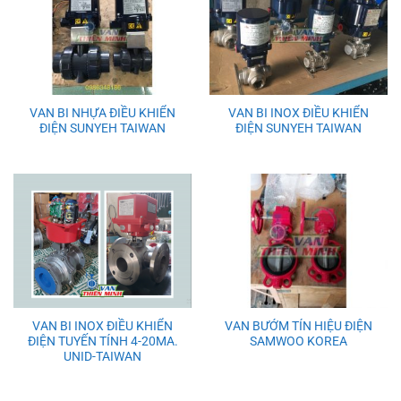
Van
CI/FC
CF8
CF8
NBR
Sử Dụng
Nước, Hơi, Dầu, Khí nén.
Tình Trạng
Hàng có sẵn, mới 100%
VAN BI NHỰA ĐIỀU KHIỂN
VAN BI INOX ĐIỀU KHIỂN
ĐIỆN SUNYEH TAIWAN
ĐIỆN SUNYEH TAIWAN
VAN BI INOX ĐIỀU KHIỂN
VAN BƯỚM TÍN HIỆU ĐIỆN
ĐIỆN TUYẾN TÍNH 4-20MA.
SAMWOO KOREA
UNID-TAIWAN