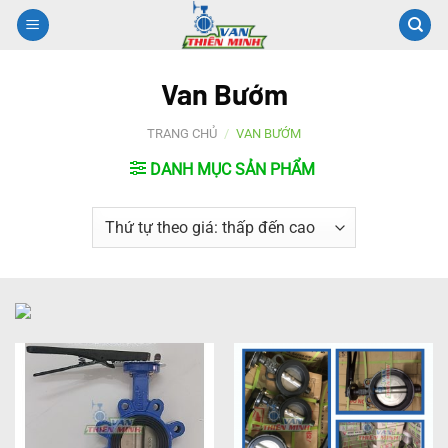
Chuyển
đến
nội
Van Bướm
dung
TRANG CHỦ
/
VAN BƯỚM
DANH MỤC SẢN PHẨM