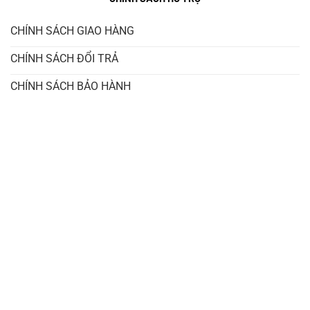
trò chính trong việc điều khiển và vận hành đĩa bướm,
trong khi bộ điều khiển sẽ tiếp nhận tín hiệu điều khiển
CHÍNH SÁCH GIAO HÀNG
và đưa ra tín hiệu điều khiển phù hợp cho động cơ.
CHÍNH SÁCH ĐỔI TRẢ
Xem thêm:
Van điện từ Unid
các loại
CHÍNH SÁCH BẢO HÀNH
Nguyên lý hoạt động của van bướm điều khiển điện