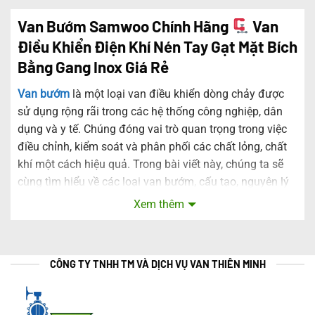
Van Bướm Samwoo Chính Hãng
Van
Điều Khiển Điện Khí Nén Tay Gạt Mặt Bích
Bằng Gang Inox Giá Rẻ
Van bướm
là một loại van điều khiển dòng chảy được
sử dụng rộng rãi trong các hệ thống công nghiệp, dân
dụng và y tế. Chúng đóng vai trò quan trọng trong việc
điều chỉnh, kiểm soát và phân phối các chất lỏng, chất
khí một cách hiệu quả. Trong bài viết này, chúng ta sẽ
cùng tìm hiểu về các loại van bướm, cấu tạo, nguyên lý
hoạt động và ứng dụng của chúng.
Xem thêm
Van Bướm Điều Khiển Điện
: Hoạt động Ưu điểm
CÔNG TY TNHH TM VÀ DỊCH VỤ VAN THIÊN MINH