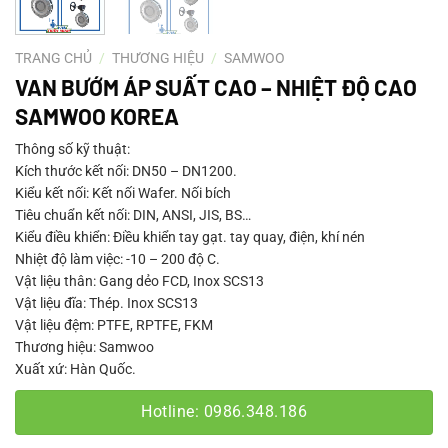
TRANG CHỦ
/
THƯƠNG HIỆU
/
SAMWOO
VAN BƯỚM ÁP SUẤT CAO – NHIỆT ĐỘ CAO
SAMWOO KOREA
Thông số kỹ thuật:
Kích thước kết nối: DN50 – DN1200.
Kiểu kết nối: Kết nối Wafer. Nối bích
Tiêu chuẩn kết nối: DIN, ANSI, JIS, BS…
Kiểu điều khiển: Điều khiển tay gạt. tay quay, điện, khí nén
Nhiệt độ làm việc: -10 – 200 độ C.
Vật liệu thân: Gang dẻo FCD, Inox SCS13
Vật liệu đĩa: Thép. Inox SCS13
Vật liệu đệm: PTFE, RPTFE, FKM
Thương hiệu: Samwoo
Xuất xứ: Hàn Quốc.
Hotline: 0986.348.186