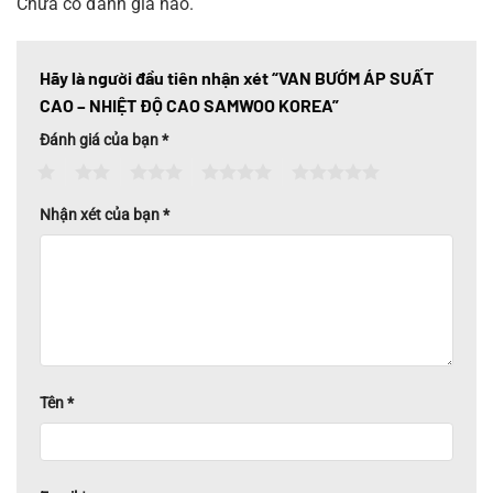
Chưa có đánh giá nào.
bằng tay, thiết kế dạng mỏ vịt. Tay gạt mỏ vịt điều khiển
đơn giản, nhẹ nhàng, cung cấp khả năng khóa chặn, chống
trượt đĩa, giảm thiểu sai số trong quá trình vận hành hệ
Hãy là người đầu tiên nhận xét “VAN BƯỚM ÁP SUẤT
thống.
CAO – NHIỆT ĐỘ CAO SAMWOO KOREA”
Đĩa định vị 10 vị trí: Đĩa định vị trí thiết kế là một đĩa mỏng
Đánh giá của bạn
*
bằng inox không gỉ, có các răng cưa để cố định vị trí, có 10
1
2
3
4
5
vị trí điều khiển, đĩa định vị này được cố định vào giá nối
bằng các bu lông.
Nhận xét của bạn
*
Giá nối tiêu chuẩn ISO 5211: Giá nối được thiết kế theo tiêu
chuẩn ISO 5211 cho phép thay thế các cơ chế truyền động
tiện lợi.
Tên
*