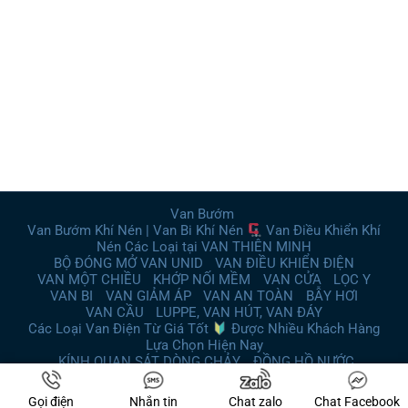
Van Bướm
Van Bướm Khí Nén | Van Bi Khí Nén
Van Điều Khiển Khí
Nén Các Loại tại VAN THIÊN MINH
BỘ ĐÓNG MỞ VAN UNID
VAN ĐIỀU KHIỂN ĐIỆN
VAN MỘT CHIỀU
KHỚP NỐI MỀM
VAN CỬA
LỌC Y
VAN BI
VAN GIẢM ÁP
VAN AN TOÀN
BẪY HƠI
VAN CẦU
LUPPE, VAN HÚT, VAN ĐÁY
Các Loại Van Điện Từ Giá Tốt
Được Nhiều Khách Hàng
Lựa Chọn Hiện Nay
KÍNH QUAN SÁT DÒNG CHẢY
ĐỒNG HỒ NƯỚC
Copyright 2026 © Van Thiên Minh. SEO by Alenco.vn
Gọi điện
Nhắn tin
Chat zalo
Chat Facebook