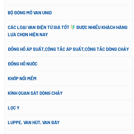
BỘ ĐÓNG MỞ VAN UNID
CÁC LOẠI VAN ĐIỆN TỪ GIÁ TỐT
ĐƯỢC NHIỀU KHÁCH HÀNG
LỰA CHỌN HIỆN NAY
ĐỒNG HỒ ÁP SUẤT,CÔNG TẮC ÁP SUẤT,CÔNG TẮC DÒNG CHẢY
ĐỒNG HỒ NƯỚC
KHỚP NỐI MỀM
KÍNH QUAN SÁT DÒNG CHẢY
LỌC Y
LUPPE, VAN HÚT, VAN ĐÁY