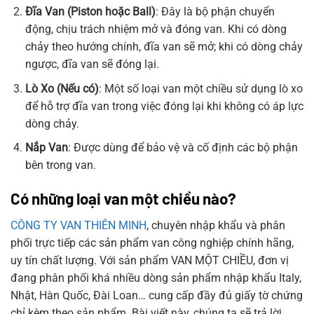
Đĩa Van (Piston hoặc Ball)
: Đây là bộ phận chuyển
động, chịu trách nhiệm mở và đóng van. Khi có dòng
chảy theo hướng chính, đĩa van sẽ mở; khi có dòng chảy
ngược, đĩa van sẽ đóng lại.
Lò Xo (Nếu có)
: Một số loại van một chiều sử dụng lò xo
để hỗ trợ đĩa van trong việc đóng lại khi không có áp lực
dòng chảy.
Nắp Van
: Được dùng để bảo vệ và cố định các bộ phận
bên trong van.
Có những loại van một chiều nào?
CÔNG TY VAN THIÊN MINH
, chuyên nhập khẩu và phân
phối trực tiếp các sản phẩm van công nghiệp chính hãng,
uy tín chất lượng. Với sản phẩm VAN MỘT CHIỀU, đơn vị
đang phân phối khá nhiều dòng sản phẩm nhập khẩu Italy,
Nhật, Hàn Quốc, Đài Loan… cung cấp đầy đủ giấy tờ chứng
chỉ kèm theo sản phẩm. Bài viết này, chúng ta sẽ trả lời