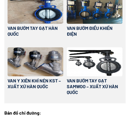
VAN BƯỚM TAY GẠT HÀN
VAN BƯỚM ĐIỀU KHIỂN
QUỐC
ĐIỆN
VAN Y XIÊN KHÍ NÉN KST –
VAN BƯỚM TAY GẠT
XUẤT XỨ HÀN QUỐC
SAMWOO – XUẤT XỨ HÀN
QUỐC
Bản đồ chỉ đường: