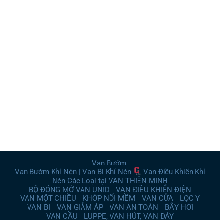
Van Bướm
Van Bướm Khí Nén | Van Bi Khí Nén
Van Điều Khiển Khí
Nén Các Loại tại VAN THIÊN MINH
BỘ ĐÓNG MỞ VAN UNID
VAN ĐIỀU KHIỂN ĐIỆN
VAN MỘT CHIỀU
KHỚP NỐI MỀM
VAN CỬA
LỌC Y
VAN BI
VAN GIẢM ÁP
VAN AN TOÀN
BẪY HƠI
VAN CẦU
LUPPE, VAN HÚT, VAN ĐÁY