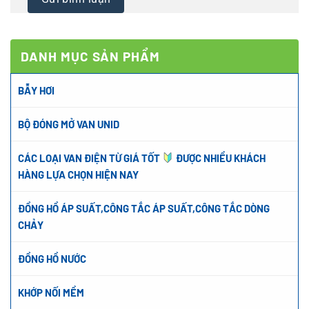
DANH MỤC SẢN PHẨM
BẪY HƠI
BỘ ĐÓNG MỞ VAN UNID
CÁC LOẠI VAN ĐIỆN TỪ GIÁ TỐT
ĐƯỢC NHIỀU KHÁCH
HÀNG LỰA CHỌN HIỆN NAY
ĐỒNG HỒ ÁP SUẤT,CÔNG TẮC ÁP SUẤT,CÔNG TẮC DÒNG
CHẢY
ĐỒNG HỒ NƯỚC
KHỚP NỐI MỀM