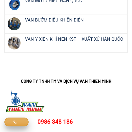
VAN MỘT CHIỀU HÀN QUỐC
VAN BƯỚM ĐIỀU KHIỂN ĐIỆN
VAN Y XIÊN KHÍ NÉN KST – XUẤT XỨ HÀN QUỐC
CÔNG TY TNHH TM VÀ DỊCH VỤ VAN THIÊN MINH
0986 348 186