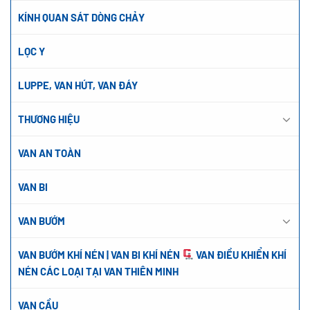
KÍNH QUAN SÁT DÒNG CHẢY
LỌC Y
LUPPE, VAN HÚT, VAN ĐÁY
THƯƠNG HIỆU
VAN AN TOÀN
VAN BI
VAN BƯỚM
VAN BƯỚM KHÍ NÉN | VAN BI KHÍ NÉN
VAN ĐIỀU KHIỂN KHÍ
NÉN CÁC LOẠI TẠI VAN THIÊN MINH
VAN CẦU