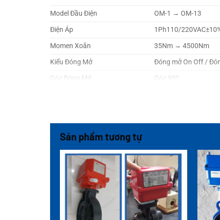
Model Đầu Điện
OM-1 → OM-13
Điện Áp
1Ph110/220VAC±10
Momen Xoắn
35Nm → 4500Nm
Kiểu Đóng Mở
Đóng mở On Off / Đó
Góc Đóng Mở
Góc 90º
Vật Liệu Van
Thân van:PVC/UPVC
Sử Dụng
Nước, Hơi, Dầu, Khí n
Sản phẩm tương tự
Tình Trạng
Hàng có sẵn, mới 10