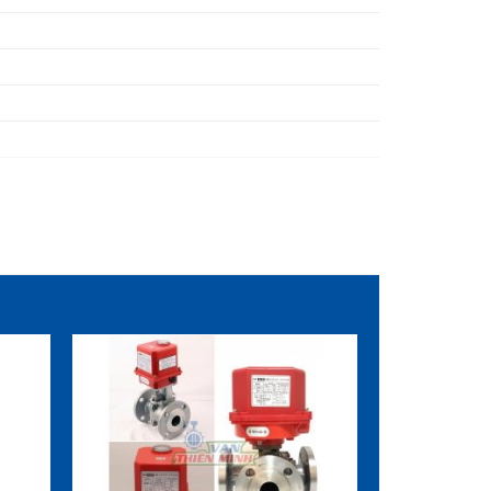
n
Đệm kín
UPVC
EPDM / NBR