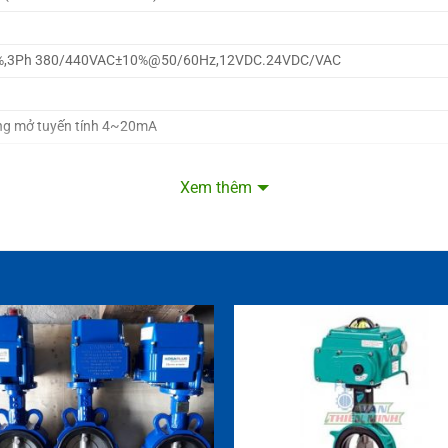
%,3Ph 380/440VAC±10%@50/60Hz,12VDC.24VDC/VAC
ng mở tuyến tính 4~20mA
Xem thêm
Ty van
Đĩa va
SCS13 / CF8
:PVC/
én.
0%