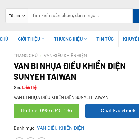
Tìm
kiếm:
 CHỦ
GIỚI THIỆU
THƯƠNG HIỆU
TIN TỨC
KHUYẾ
TRANG CHỦ
/
VAN ĐIỀU KHIỂN ĐIỆN
VAN BI NHỰA ĐIỀU KHIỂN ĐIỆN
SUNYEH TAIWAN
Giá:
Liên Hệ
VAN BI NHỰA ĐIỀU KHIỂN ĐIỆN SUNYEH TAIWAN
Hotline: 0986.348.186
Chat Facebook
Danh mục:
VAN ĐIỀU KHIỂN ĐIỆN