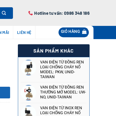
Hotline tư vấn: 0986 348 186
GIỎ HÀNG
N MÃI
LIÊN HỆ
SẢN PHẨM KHÁC
VAN ĐIỆN TỪ ĐỒNG REN
LOẠI CHỐNG CHÁY NỔ
MODEL: PKW, UNID-
TAIWAN
VAN ĐIỆN TỪ ĐỒNG REN
THƯỜNG MỞ MODEL: UW-
NO, UNID-TAIWAN
VAN ĐIỆN TỪ INOX REN
LOẠI CHỐNG CHÁY NỔ