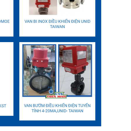
TOMOE
VAN BI INOX ĐIỀU KHIỂN ĐIỆN UNID
TAIWAN
VAN BƯỚM ĐIỀU KHIỂN ĐIỆN TUYẾN
KST
TÍNH 4-20MA,UNID- TAIWAN