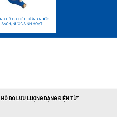
NG HỒ ĐO LƯU LƯỢNG NƯỚC
SẠCH, NƯỚC SINH HOẠT
NG HỒ ĐO LƯU LƯỢNG DẠNG ĐIỆN TỪ”