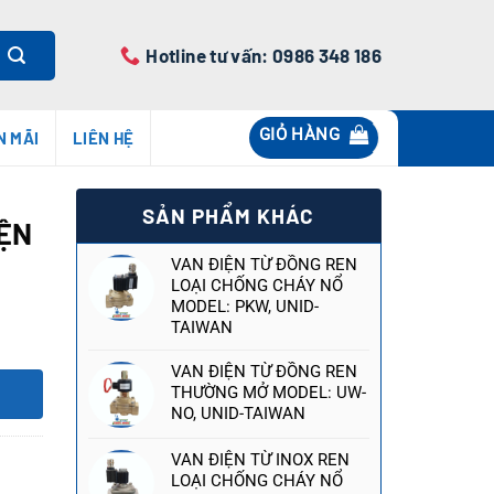
Hotline tư vấn: 0986 348 186
GIỎ HÀNG
N MÃI
LIÊN HỆ
SẢN PHẨM KHÁC
IỆN
VAN ĐIỆN TỪ ĐỒNG REN
LOẠI CHỐNG CHÁY NỔ
MODEL: PKW, UNID-
TAIWAN
VAN ĐIỆN TỪ ĐỒNG REN
THƯỜNG MỞ MODEL: UW-
NO, UNID-TAIWAN
VAN ĐIỆN TỪ INOX REN
LOẠI CHỐNG CHÁY NỔ