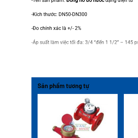
-Tên sản phẩm:
Đồng hồ đo nước
dạng điện từ
-Kích thước: DN50-DN300
-Đo chính xác là +/- 2%
-Áp suất làm việc tối đa: 3/4 “đến 1 1/2” – 145 p
-Kiểu kết nối: Bắt bích PN10/PN16, JIS10K
-Nhiệt độ nước tối đa: 3/4 “đến 1 1/2” – 120 ° F 
-Vật liệu cơ thể: 3/4 “- Polypropylene 1”, 1 1/2 “
Sản phẩm tương tự
-Chống ăn mòn hợp kim đồng 2 “đến 12”
-Tình trạng: còn hàng
-Bảo hành: 12 tháng