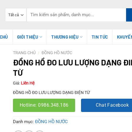
Tìm
kiếm:
 CHỦ
GIỚI THIỆU
THƯƠNG HIỆU
TIN TỨC
KHUYẾ
TRANG CHỦ
/
ĐỒNG HỒ NƯỚC
ĐỒNG HỒ ĐO LƯU LƯỢNG DẠNG Đ
TỪ
Giá:
Liên Hệ
ĐỒNG HỒ ĐO LƯU LƯỢNG DẠNG ĐIỆN TỪ
Hotline: 0986.348.186
Chat Facebook
Danh mục:
ĐỒNG HỒ NƯỚC