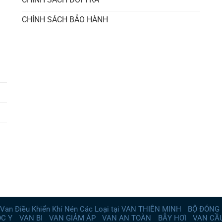
CHÍNH SÁCH BẢO HÀNH
Van Điều Khiển Khí Nén Các Loại tại VAN THIÊN MINH
BỘ ĐÓNG 
ỌC Y
VAN BI
VAN GIẢM ÁP
VAN AN TOÀN
BẪY HƠI
VAN CẦ