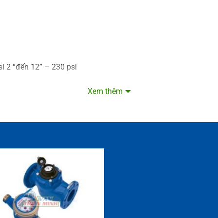
si 2 “đến 12” – 230 psi
Xem thêm
2 “đến 12” – 140 ° F