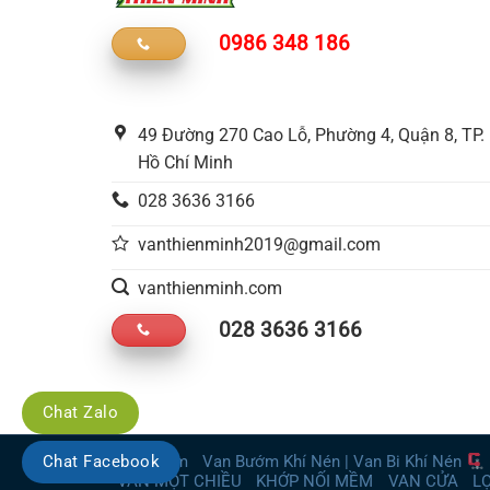
0986 348 186
49 Đường 270 Cao Lỗ, Phường 4, Quận 8, TP.
Hồ Chí Minh
028 3636 3166
vanthienminh2019@gmail.com
vanthienminh.com
028 3636 3166
Chat Zalo
Chat Facebook
Van Bướm
Van Bướm Khí Nén | Van Bi Khí Nén
VAN MỘT CHIỀU
KHỚP NỐI MỀM
VAN CỬA
L