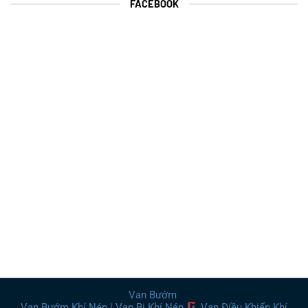
FACEBOOK
Van Bướm
Van Bướm Khí Nén | Van Bi Khí Nén
Van Điều Khiển Khí