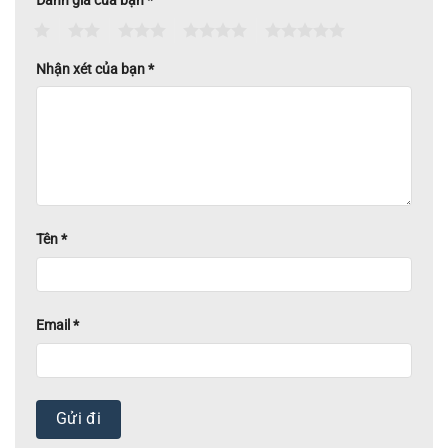
Đánh giá của bạn
*
1
2
3
4
5
Nhận xét của bạn
*
Tên
*
Email
*