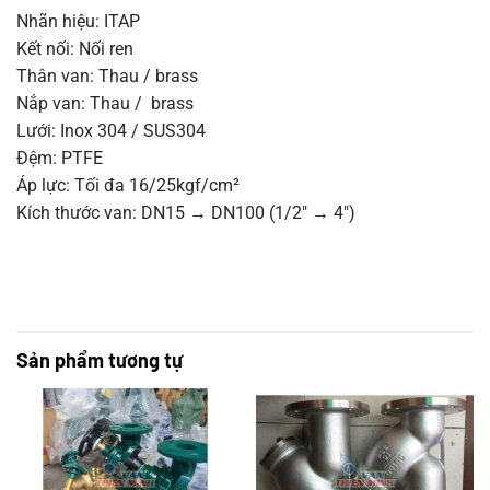
Nhãn hiệu: ITAP
Kết nối: Nối ren
Thân van: Thau / brass
Nắp van: Thau / brass
Lưới: Inox 304 / SUS304
Đệm: PTFE
Áp lực: Tối đa 16/25kgf/cm²
Kích thước van: DN15 → DN100 (1/2″ → 4″)
Sản phẩm tương tự