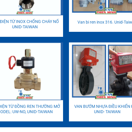
ĐIỆN TỪ INOX CHỐNG CHÁY NỔ
Van bi ren inox 316. Unid-Tai
UNID-TAIWAN
ĐIỆN TỪ ĐỒNG REN THƯỜNG MỞ
VAN BƯỚM NHỰA ĐIỀU KHIỂN 
ODEL: UW-NO, UNID-TAIWAN
UNID- TAIWAN