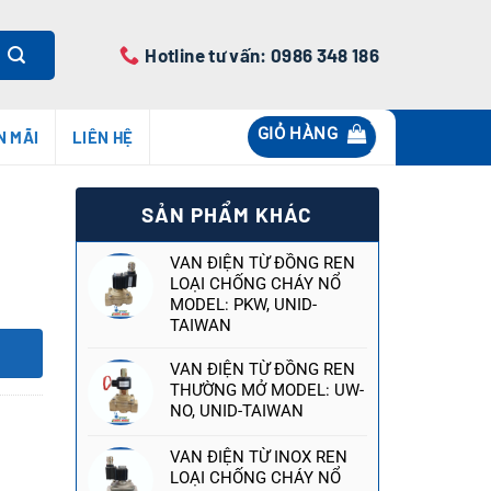
Hotline tư vấn: 0986 348 186
GIỎ HÀNG
N MÃI
LIÊN HỆ
SẢN PHẨM KHÁC
VAN ĐIỆN TỪ ĐỒNG REN
LOẠI CHỐNG CHÁY NỔ
MODEL: PKW, UNID-
TAIWAN
VAN ĐIỆN TỪ ĐỒNG REN
THƯỜNG MỞ MODEL: UW-
NO, UNID-TAIWAN
VAN ĐIỆN TỪ INOX REN
LOẠI CHỐNG CHÁY NỔ