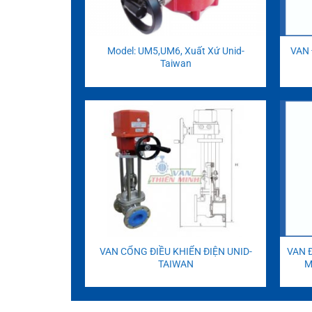
Model: UM5,UM6, Xuất Xứ Unid-
VAN 
Taiwan
VAN CỔNG ĐIỀU KHIỂN ĐIỆN UNID-
VAN 
TAIWAN
M