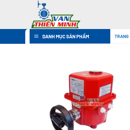
Chuyển
đến
nội
dung
DANH MỤC SẢN PHẨM
TRANG