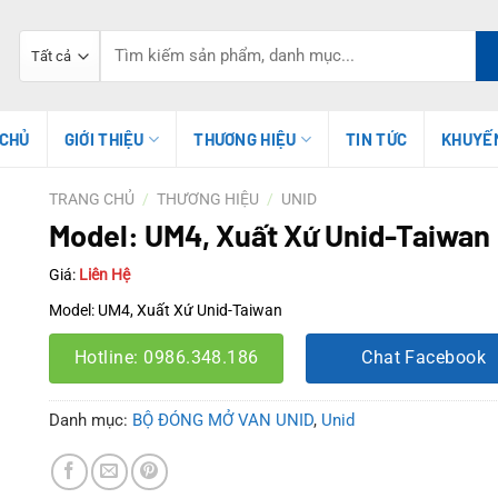
Tìm
kiếm:
 CHỦ
GIỚI THIỆU
THƯƠNG HIỆU
TIN TỨC
KHUYẾ
TRANG CHỦ
/
THƯƠNG HIỆU
/
UNID
Model: UM4, Xuất Xứ Unid-Taiwan
Giá:
Liên Hệ
Model: UM4, Xuất Xứ Unid-Taiwan
Hotline: 0986.348.186
Chat Facebook
Danh mục:
BỘ ĐÓNG MỞ VAN UNID
,
Unid