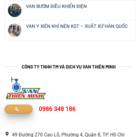
VAN BƯỚM ĐIỀU KHIỂN ĐIỆN
VAN Y XIÊN KHÍ NÉN KST – XUẤT XỨ HÀN QUỐC
CÔNG TY TNHH TM VÀ DỊCH VỤ VAN THIÊN MINH
0986 348 186
49 Đường 270 Cao Lỗ, Phường 4, Quận 8, TP. Hồ Chí