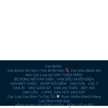
Van Bướm
Van Bướm Khí Nén | Van Bi Khí Nén
Van Điều Khiển Khí
Nén Các Loại tại VAN THIÊN MINH
BỘ ĐÓNG MỞ VAN UNID
VAN ĐIỀU KHIỂN ĐIỆN
VAN MỘT CHIỀU
KHỚP NỐI MỀM
VAN CỬA
LỌC Y
VAN BI
VAN GIẢM ÁP
VAN AN TOÀN
BẪY HƠI
VAN CẦU
LUPPE, VAN HÚT, VAN ĐÁY
Các Loại Van Điện Từ Giá Tốt
Được Nhiều Khách Hàng
Lựa Chọn Hiện Nay
KÍNH QUAN SÁT DÒNG CHẢY
ĐỒNG HỒ NƯỚC