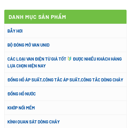
DANH MỤC SẢN PHẨM
BẪY HƠI
BỘ ĐÓNG MỞ VAN UNID
CÁC LOẠI VAN ĐIỆN TỪ GIÁ TỐT
ĐƯỢC NHIỀU KHÁCH HÀNG
LỰA CHỌN HIỆN NAY
ĐỒNG HỒ ÁP SUẤT,CÔNG TẮC ÁP SUẤT,CÔNG TẮC DÒNG CHẢY
ĐỒNG HỒ NƯỚC
KHỚP NỐI MỀM
KÍNH QUAN SÁT DÒNG CHẢY