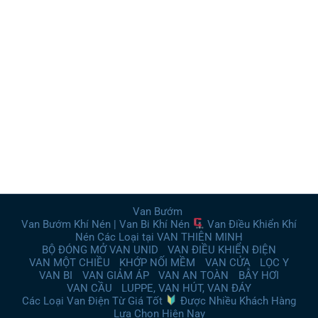
Van Bướm
Van Bướm Khí Nén | Van Bi Khí Nén
Van Điều Khiển Khí
Nén Các Loại tại VAN THIÊN MINH
BỘ ĐÓNG MỞ VAN UNID
VAN ĐIỀU KHIỂN ĐIỆN
VAN MỘT CHIỀU
KHỚP NỐI MỀM
VAN CỬA
LỌC Y
VAN BI
VAN GIẢM ÁP
VAN AN TOÀN
BẪY HƠI
VAN CẦU
LUPPE, VAN HÚT, VAN ĐÁY
Các Loại Van Điện Từ Giá Tốt
Được Nhiều Khách Hàng
Lựa Chọn Hiện Nay