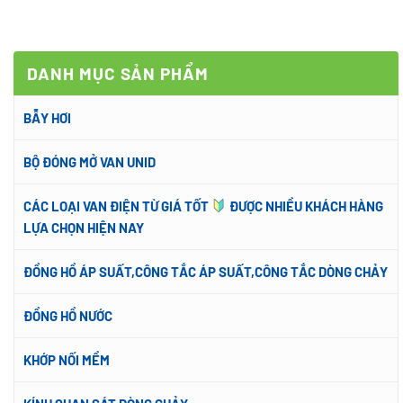
DANH MỤC SẢN PHẨM
BẪY HƠI
BỘ ĐÓNG MỞ VAN UNID
CÁC LOẠI VAN ĐIỆN TỪ GIÁ TỐT
ĐƯỢC NHIỀU KHÁCH HÀNG
LỰA CHỌN HIỆN NAY
ĐỒNG HỒ ÁP SUẤT,CÔNG TẮC ÁP SUẤT,CÔNG TẮC DÒNG CHẢY
ĐỒNG HỒ NƯỚC
KHỚP NỐI MỀM