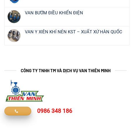
VAN BƯỚM ĐIỀU KHIỂN ĐIỆN
VAN Y XIÊN KHÍ NÉN KST – XUẤT XỨ HÀN QUỐC
CÔNG TY TNHH TM VÀ DỊCH VỤ VAN THIÊN MINH
0986 348 186