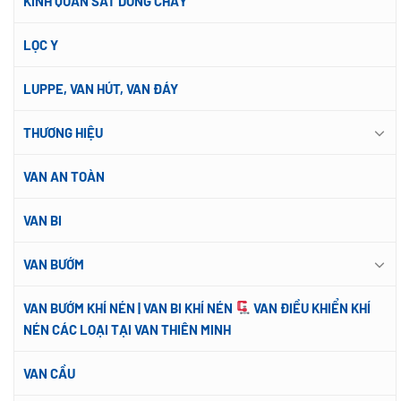
KÍNH QUAN SÁT DÒNG CHẢY
LỌC Y
LUPPE, VAN HÚT, VAN ĐÁY
THƯƠNG HIỆU
VAN AN TOÀN
VAN BI
VAN BƯỚM
VAN BƯỚM KHÍ NÉN | VAN BI KHÍ NÉN
VAN ĐIỀU KHIỂN KHÍ
NÉN CÁC LOẠI TẠI VAN THIÊN MINH
VAN CẦU