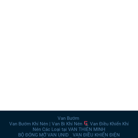
Van Bướm
Van Bướm Khí Nén | Van Bi Khí Nén
Van Điều Khiển Khí
Nén Các Loại tại VAN THIÊN MINH
BỘ ĐÓNG MỞ VAN UNID
VAN ĐIỀU KHIỂN ĐIỆN