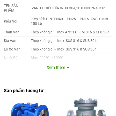
TÊN SẢN
VAN 1 CHIỀU ĐĨA INOX 304/316 DIN PN40/16
PHẨM
Kẹp bích DIN- PN40 – PN25 – PN16, ANSI Class
Kiểu Nối
150 Lb
Thân Van
Thép không gỉ – Inox A 351 CF8M-316 & CF8-304
Đĩa Van
Thép không gỉ – Inox SUS 316 & SUS 304
Lò Xo Van
Thép không gỉ – Inox SUS 316 & SUS 304
Nhiệt Độ
Max 200ºC ~ 300°C
Áp Lực
Maximum 40 bar ~ 25 bar ~ 16 bar
Xem thêm
Kích Cỡ
DN 15A đến DN 200A ~ ( ½” inch → 6” inch )
Sử Dụng
Nước, nước thải, dầu, hơi nóng, khí nén,…
Sản phẩm tương tự
Tình Trạng
Hàng có sẵn, mới 100%