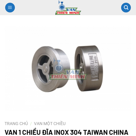
Chuyển
đến
nội
dung
TRANG CHỦ
/
VAN MỘT CHIỀU
VAN 1 CHIỀU ĐĨA INOX 304 TAIWAN CHINA