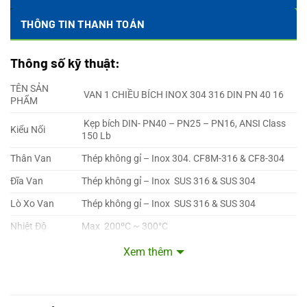
THÔNG TIN THANH TOÁN
Thông số kỹ thuật:
TÊN SẢN
VAN 1 CHIỀU BÍCH INOX 304 316 DIN PN 40 16
PHẨM
Kẹp bích DIN- PN40 – PN25 – PN16, ANSI Class
Kiểu Nối
150 Lb
Thân Van
Thép không gỉ – Inox 304. CF8M-316 & CF8-304
Đĩa Van
Thép không gỉ – Inox SUS 316 & SUS 304
Lò Xo Van
Thép không gỉ – Inox SUS 316 & SUS 304
Nhiệt Độ
Max 200ºC ~ 300°C
Áp Lực
Maximum 40 bar ~ 25 bar ~ 16 bar
Xem thêm
Kích Cỡ
DN 15A đến DN 200A ~ ( ½” inch → 6” inch )
Sử Dụng
Nước, nước thải, dầu, hơi nóng, khí nén,…