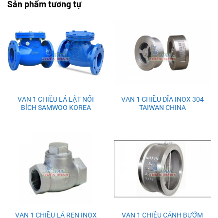
Sản phẩm tương tự
Tình Trạng
Hàng có sẵn, mới 100%
VAN 1 CHIỀU LÁ LẬT NỐI
VAN 1 CHIỀU ĐĨA INOX 304
BÍCH SAMWOO KOREA
TAIWAN CHINA
VAN 1 CHIỀU LÁ REN INOX
VAN 1 CHIỀU CÁNH BƯỚM